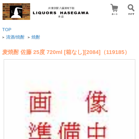
TOP
清酒/焼酎
焼酎
>
>
麦焼酎 佐藤 25度 720ml [箱なし][2084]（119185）