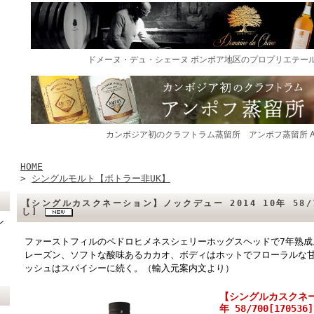
HOME
>
シングルモルト【ボトラー非UK】
【シングルカスクネーション】ノックデュー 2014 10年 58/7
し]
ン
ファーストフィルのペドロヒメネスシェリーホッグスヘッドで7年熟成
レーズン、ソフトな酸味あるカカオ、ボディはホットでフローラルな
ッシュはスパイシーに続く。（輸入元案内文より）
【シングルカスクネー
年 58/700[1705