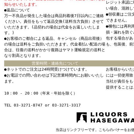
レジット承認に
知らせいたします。
い場合、混雑し
●返品について
●領収書はご注
万一不良品が発生した場合は商品到着後7日以内にご連絡
できません。
ください。責任をもって返品交換(送料当方負担）させて
●梱包には再利
いただきます。(品切れの場合は代金をお返しいたしま
損・漏れを防ぐ
す。)
包する場合があ
●お客様のご都合による返品、キャンセル（商品出荷後）
の場合は送料をご負担いただきます。代金着払い配送の場
も、包装後、前
合は、往復の送料がかかり復路はヤマト運輸規定の送料と
なり割高となります。
営業時間・連絡先について
●ネットでのご注文は24時間受けつけています。
お客様からいた
●お電話での問い合わせは下記営業時間内にお願いいたし
には一切使用致
ます。
当社が責任をも
提供することは
10：00 - 20：00（年末・年始を除く）
TEL 03-3271-8747 or 03-3271-3317
当店はリンクフリーです。こちらのバナーをお