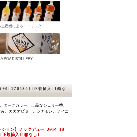
00[170536][正規輸入][箱な
。ダークカラー、上品なシェリー香、
甘み、カカオビター、シナモン、フィニ
ション】ノックデュー 2014 10
36][正規輸入][箱なし]