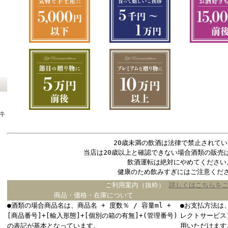
キ
20歳未満の飲酒は法律で禁止されてい
当店は20歳以上と確認できない場合酒類の販売
飲酒運転は絶対にやめてください
健康のため飲みすぎにはご注意くだ
ご利用案内（抜粋）
詳しくはこちらを
商品・価格・在庫について
●酒類の場合商品名は、商品名 + 度数％ / 容量ml +
●お支払方法は
[商品番号]+[輸入形態]+[個別の箱の有無]+(管理番号)
レクトサービス
の表記が基本となっています。
用いただけます