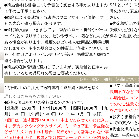
●商品価格は相場により予告なく変更する事がありますの
SSLというシ
コ
で予めご了承ください。
号化されて安全
●都合により実店舗・当店他のウエブサイトと価格、サー
さい。
ビス内容が違う場合があります。
●代金着払いの
●並行輸入品につきましては、製品のロット番号やバーコ
受取いただけな
ド
ードなどを取り除くため、ビンやラベル、箱などにキズが
料をご負担いた
ある場合があります。程度のひどいものは商品説明欄に明
記しますが、多少の場合はその性質上ご容赦ください。ま
た、仕向けによりラベルデザイン等が、掲載写真と微妙に
違う場合があります。
●商品の在庫管理は努力していますが、実店舗と在庫を共
有しているため品切れの際はご容赦ください。
送料・配送・梱包・返品につい
●ヤマト運輸宅
2万円以上のご注文で送料無料！※沖縄・離島を除く
長期不在などで
詳しくはこちらをご覧ください
い場合はキャン
●送料1個口あたりの金額は次のとおりです。
すのでご注意く
[北海道]1500円 [本州]1000円 [四国]1000円 [九
をご負担いただ
州]1500円 [沖縄]2500円 (2019年11月1日 改訂）
●お客さま都合
1個口は、通常瓶形750mlを12本までとさせていただきま
いでの支払いと
す。デカンタやマグナムサイズ、ミニチュア瓶、食品類な
●代金決済方法
どがご注文に含まれる場合、送料が正しく計算されない事
品は、午前中の
がありますので、後ほど受注確定メールで正しい送料をお