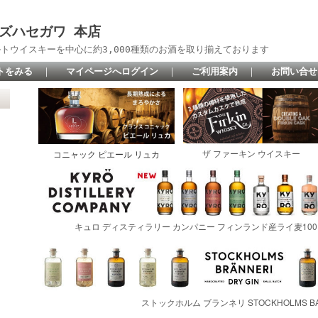
 リカーズハセガワ 本店
トウイスキーを中心に約3,000種類のお酒を取り揃えております
トをみる
｜
マイページへログイン
｜
ご利用案内
｜
お問い合せ