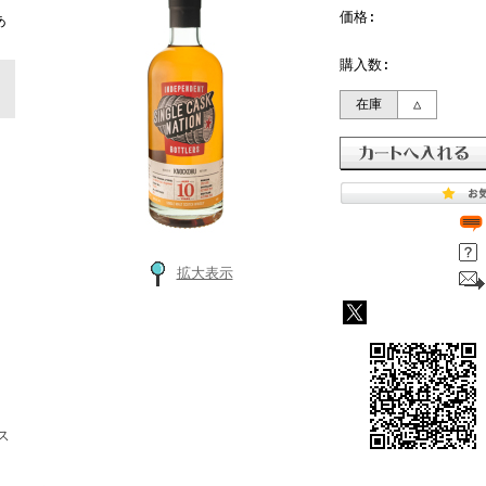
ト
価格:
あ
購入数:
在庫
△
拡大表示
ス