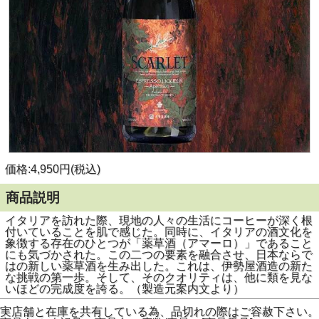
価格:4,950円(税込)
商品説明
イタリアを訪れた際、現地の人々の生活にコーヒーが深く根
付いていることを肌で感じた。同時に、イタリアの酒文化を
象徴する存在のひとつが「薬草酒（アマーロ）」であること
にも気づかされた。この二つの要素を融合させ、日本ならで
はの新しい薬草酒を生み出した。これは、伊勢屋酒造の新た
な挑戦の第一歩。そして、そのクオリティは、他に類を見な
いほどの完成度を誇る。（製造元案内文より）
実店舗と在庫を共有している為、品切れの際はご容赦下さい。