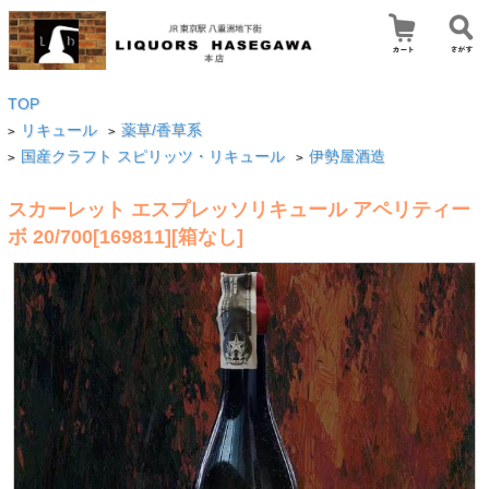
TOP
リキュール
薬草/香草系
>
>
国産クラフト スピリッツ・リキュール
伊勢屋酒造
>
>
スカーレット エスプレッソリキュール アペリティー
ボ 20/700[169811][箱なし]