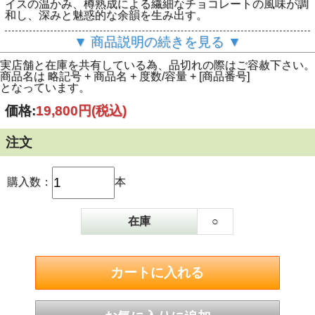
イスの温かみ、樽熟成による繊細なチョコレートの風味が調
和し、深みと魅惑的な余韻を生み出す。
フードペアリング：白ぶどうを添えた鳩のロースト
▼ 商品説明の続きを見る ▼
ブドウ品種：ユニ・ブラン
実店舗と在庫を共有している為、品切れの際はご容赦下さい。
熟成：オーク樽
商品名は 略記号 + 商品名 + 度数/容量 + [商品番号]
熟成年数：30年
となっています。
色調：明るい琥珀色
香り：ウッディ、チョコレートのニュアンス
価格:
19,800円
(税込)
味わい：砂糖漬けフルーツ、フルーティ
▼ ドメーヌ・デュ・シェーヌ 蒸留所紹介ページはこちら ▼
注文
購入数：
本
在庫
○