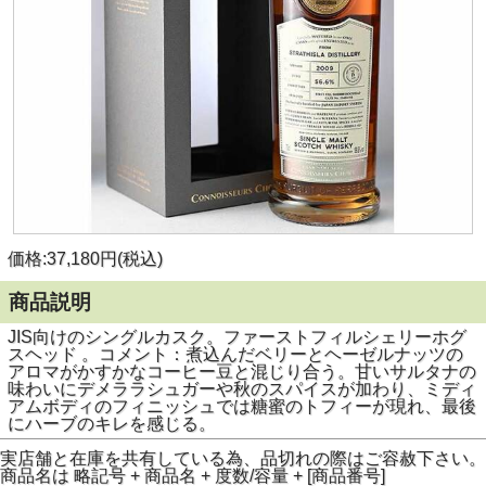
価格:37,180円(税込)
商品説明
JIS向けのシングルカスク。ファーストフィルシェリーホグ
スヘッド 。コメント：煮込んだベリーとヘーゼルナッツの
アロマがかすかなコーヒー豆と混じり合う。甘いサルタナの
味わいにデメララシュガーや秋のスパイスが加わり、ミディ
アムボディのフィニッシュでは糖蜜のトフィーが現れ、最後
にハーブのキレを感じる。
実店舗と在庫を共有している為、品切れの際はご容赦下さい。
商品名は 略記号 + 商品名 + 度数/容量 + [商品番号]