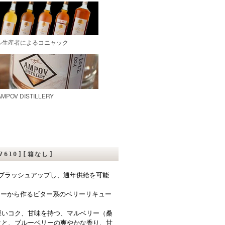
610][箱なし]
をブラッシュアップし、通年供給を可能
リーから作るビター系のベリーリキュー
深いコク、甘味を持つ、マルベリー（桑
クと、ブルーベリーの爽やかな香り、甘