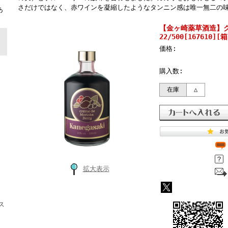
ト
さだけではなく、赤ワインを凝縮したようなタンニン感は唯一無二の
あ
【金ヶ崎薬草酒造】ク
22/500[167610][
価格:
購入数:
在庫
△
拡大表示
ス