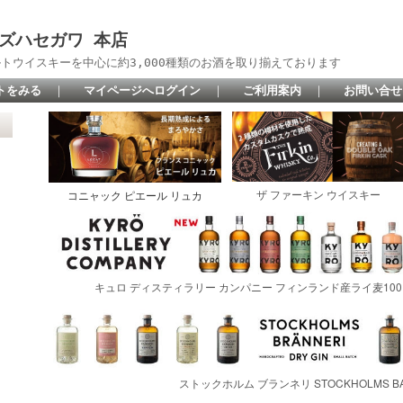
 リカーズハセガワ 本店
トウイスキーを中心に約3,000種類のお酒を取り揃えております
トをみる
｜
マイページへログイン
｜
ご利用案内
｜
お問い合せ