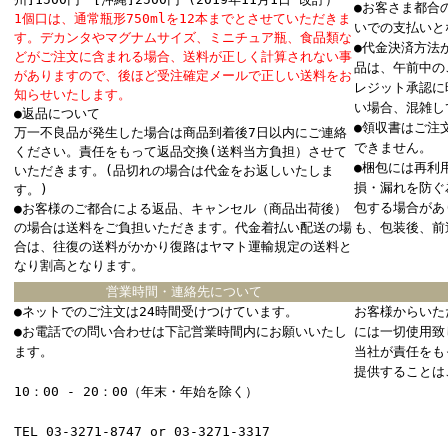
●お客さま都合
1個口は、通常瓶形750mlを12本までとさせていただきま
いでの支払いと
す。デカンタやマグナムサイズ、ミニチュア瓶、食品類な
●代金決済方法
どがご注文に含まれる場合、送料が正しく計算されない事
品は、午前中の
がありますので、後ほど受注確定メールで正しい送料をお
レジット承認に
知らせいたします。
い場合、混雑し
●返品について
●領収書はご注
万一不良品が発生した場合は商品到着後7日以内にご連絡
できません。
ください。責任をもって返品交換(送料当方負担）させて
●梱包には再利
いただきます。(品切れの場合は代金をお返しいたしま
損・漏れを防ぐ
す。)
包する場合があ
●お客様のご都合による返品、キャンセル（商品出荷後）
の場合は送料をご負担いただきます。代金着払い配送の場
も、包装後、前
合は、往復の送料がかかり復路はヤマト運輸規定の送料と
なり割高となります。
営業時間・連絡先について
●ネットでのご注文は24時間受けつけています。
お客様からいた
●お電話での問い合わせは下記営業時間内にお願いいたし
には一切使用致
ます。
当社が責任をも
提供することは
10：00 - 20：00（年末・年始を除く）
TEL 03-3271-8747 or 03-3271-3317