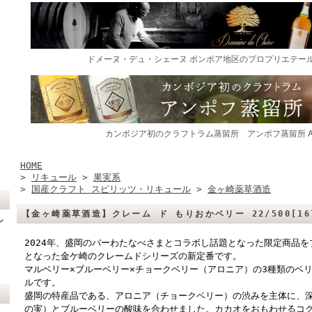
HOME
>
リキュール
>
果実系
>
国産クラフト スピリッツ・リキュール
>
金ヶ崎薬草酒造
【金ヶ崎薬草酒造】クレーム ド もりおかベリー 22/500[167
ン
2024年、盛岡のバーわたなべさまとコラボし話題となった限定商品
となった金ケ崎のクレームドシリーズの新定番です。
マルベリー×ブルーベリー×チョークベリー（アロニア）の3種類のベ
ルです。
盛岡の特産品である、アロニア（チョークベリー）の渋みを主体に、
の実）とブルーベリーの酸味を合わせました。カカオをおもわせるコ