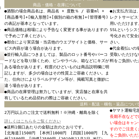
商品・価格・在庫について
コ
●酒類の場合商品名は、商品名 + 度数％ / 容量ml +
●お支払方法は
[商品番号]+[輸入形態]+[個別の箱の有無]+(管理番号)
レクトサービス
の表記が基本となっています。
用いただけます
●商品価格は相場により予告なく変更する事がありますの
SSLというシ
ド
で予めご了承ください。
号化されて安全
●都合により実店舗・当店他のウエブサイトと価格、サー
さい。
ビス内容が違う場合があります。
●代金着払いの
●並行輸入品につきましては、製品のロット番号やバーコ
受取いただけな
ードなどを取り除くため、ビンやラベル、箱などにキズが
料をご負担いた
ある場合があります。程度のひどいものは商品説明欄に明
記しますが、多少の場合はその性質上ご容赦ください。ま
た、仕向けによりラベルデザイン等が、掲載写真と微妙に
違う場合があります。
●商品の在庫管理は努力していますが、実店舗と在庫を共
有しているため品切れの際はご容赦ください。
送料・配送・梱包・返品につい
●ヤマト運輸宅
2万円以上のご注文で送料無料！※沖縄・離島を除く
長期不在などで
詳しくはこちらをご覧ください
い場合はキャン
●送料1個口あたりの金額は次のとおりです。
すのでご注意く
[北海道]1500円 [本州]1000円 [四国]1000円 [九
をご負担いただ
州]1500円 [沖縄]2500円 (2019年11月1日 改訂）