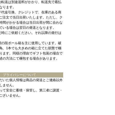
の転送は別途送料がかかり、転送先で着払
なります。
が代金引換、クレジットで、在庫のある商
ご注文で当日出荷いたします。ただし、ク
時間がかかる場合は当日出荷が間に合わな
ている場合は翌日の発送となります。
文時にご依頼ください。それ以降の発行は
用の段ボール箱を主に使用しています。破
為、1本でも大きめの箱に立てた状態で梱
ります。同様の理由でギフト包装の場合で
述の方法にて梱包する場合があります。
プライバシーについて
だいた個人情報は商品の発送とご連絡以外
しません。
って安全に蓄積・保管し、第三者に譲渡・
ございません。