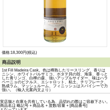
価格:18,300円(税込)
商品説明
1st Fill Madeira Cask。色は樽熟したリースリング、香りは
ニシン、ホワイトバルサミコ、ホタテ貝の殻、海藻、香っと
した青リンゴ、白樺の森、強いアップルサイダー、味はハラ
ペーニョのピクルス、エシャロット、粘土、チリフレーク、
熟成ラム、マッシュルーム、フィニッシュはスパイシーで力
強い。（輸入元案内文より）
実店舗と在庫を共有している為、品切れの際はご容赦下さい。
商品名は 略記号 + 商品名 + 度数/容量 + [商品番号]
となっています。