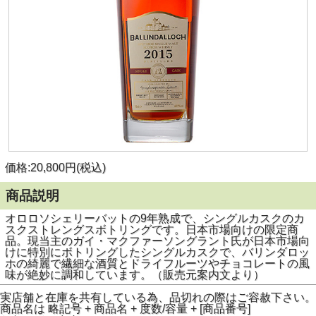
価格:20,800円(税込)
商品説明
オロロソシェリーバットの9年熟成で、シングルカスクのカ
スクストレングスボトリングです。日本市場向けの限定商
品。現当主のガイ・マクファーソングラント氏が日本市場向
けに特別にボトリングしたシングルカスクで、バリンダロッ
ホの綺麗で繊細な酒質とドライフルーツやチョコレートの風
味が絶妙に調和しています。（販売元案内文より）
実店舗と在庫を共有している為、品切れの際はご容赦下さい。
商品名は 略記号 + 商品名 + 度数/容量 + [商品番号]