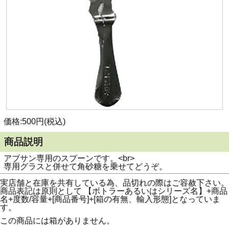
価格:500円(税込)
商品説明
アブサン専用のスプーンです。<br>
専用グラスと併せて角砂糖を乗せてどうぞ。
実店舗と在庫を共有している為、品切れの際はご容赦下さい。
商品表記は原則として 【ボトラーあるいはシリーズ名】+商品
名+度数/容量+[商品番号]+[箱の有無、輸入形態]となっていま
す。
この商品には箱がありません。