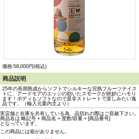
価格:58,000円(税込)
商品説明
25年の長期熟成からソフトでシルキーな完熟フルーツテイス
トに、アードモアのエッジの効いたスモークが絶妙にハモり
ます！ボディもソフトなので是非ストレートで楽しみたい逸
品です。（輸入元案内文より）
実店舗と在庫を共有している為、品切れの際はご容赦下さい。
商品名は 略記号 + 商品名 + 度数/容量 + [商品番号]
となっています。
この商品には箱がありません。