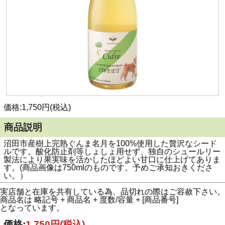
価格:1,750円(税込)
商品説明
沼田市産樹上完熟ぐんま名月を100%使用した贅沢なシード
ルです。酸化防止剤等しょしょ用せず、独自のシュールリー
製法により果実味を活かしたほどよい甘口に仕上げてありま
す。(商品画像は750mlのものです。予めご承知おきくださ
い。）
実店舗と在庫を共有している為、品切れの際はご容赦下さい。
商品名は 略記号 + 商品名 + 度数/容量 + [商品番号]
となっています。
価格:
1,750円
(税込)