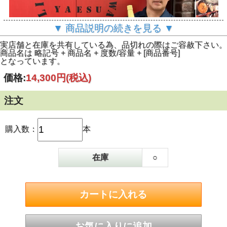
▼ 商品説明の続きを見る ▼
実店舗と在庫を共有している為、品切れの際はご容赦下さい。
商品名は 略記号 + 商品名 + 度数/容量 + [商品番号]
となっています。
価格:
14,300円
(税込)
この「嘉之助 DOUBLE DISTILLERY」は、3 基の蒸留器を
注文
駆使する嘉之助蒸溜所で造られる「シングルモルト嘉之
助」、独自の製法と単式蒸留器で蒸留する日置蒸溜蔵の「嘉
之助 HIOKI POT STILL」のそれぞれの構成原酒の中から新
たに樽を選定し、2つの個性が引き立つ絶妙な配合を吟味
購入数：
本
し、ブレンドしたジャパニーズウイスキーです。
テイスティングノート
在庫
○
Color: べっ甲色
Nose: 甘いバニラ、ミント、レモングラス、あんず、メロ
ン、桃
Taste: リッチな甘み、クローブ、紅茶、みかん、ニッキ
（メーカー案内文より）
写真は嘉之助ウエブサイトより