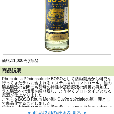
価格:11,000円(税込)
商品説明
Rhum de la P?ninnsule de BOSOとして活動開始から研究を
行ってきたラムに含まれるエステル香のコントロール。他の
製品製造の合間にも酵母の特性や蒸留廃液の解析と再加工、
ラム製造への活用を繰り返し、ようやくプロトタイプとなる
原酒が仕上がりました。
こちらをBOSO Rhum Mer-海- Cuv?e sp?cialeの第一弾とし
て商品化することしました。
現在は、刺激的なエステル香を柔らかくする目的で４本のバ
ーボン樽（内２本がマテバシイで補修した樽）による短期熟
▼ 商品説明の続きを見る ▼