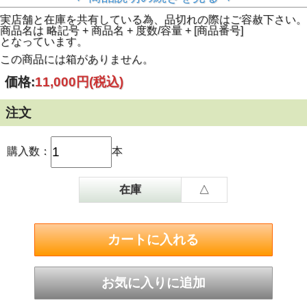
成を行っており、２０２４年１月に４樽に分られている原酒
を取り出しバッティングと加水調整（６０％程度の予定）を
実店舗と在庫を共有している為、品切れの際はご容赦下さい。
行いボトリングします。
商品名は 略記号 + 商品名 + 度数/容量 + [商品番号]
世界でも数箇所でしか製造されていないとても珍しいタイプ
となっています。
のラムになり、日本国内でも例を見ないアイテムです。
プロトタイプ商品。
この商品には箱がありません。
（メーカー案内文より）
価格:
11,000円
(税込)
注文
購入数：
本
在庫
△