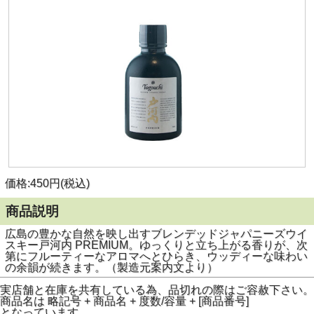
価格:450円(税込)
商品説明
広島の豊かな自然を映し出すブレンデッドジャパニーズウイ
スキー戸河内 PREMIUM。ゆっくりと立ち上がる香りが、次
第にフルーティーなアロマへとひらき、ウッディーな味わい
の余韻が続きます。（製造元案内文より）
実店舗と在庫を共有している為、品切れの際はご容赦下さい。
商品名は 略記号 + 商品名 + 度数/容量 + [商品番号]
となっています。