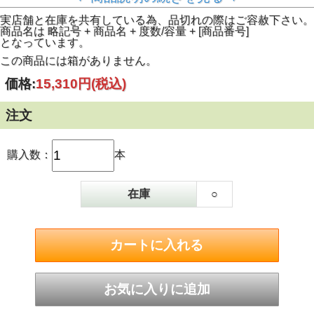
ーター 味わい：ジンジャー、シナモン、ブラックペッパ
ー、スターアニスなどのスパイス、バナナタルト、リコリス
実店舗と在庫を共有している為、品切れの際はご容赦下さい。
ファッジ、ウッディなフィニッシュ。
商品名は 略記号 + 商品名 + 度数/容量 + [商品番号]
(輸入元案内文より)
となっています。
この商品には箱がありません。
価格:
15,310円
(税込)
注文
購入数：
本
在庫
○