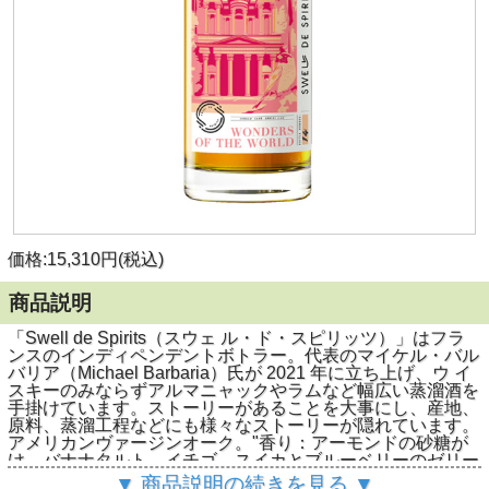
価格:15,310円(税込)
商品説明
「Swell de Spirits（スウェ ル・ド・スピリッツ）」はフラ
ンスのインディペンデントボトラー。代表のマイケル・バル
バリア（Michael Barbaria）氏が 2021 年に立ち上げ、ウ イ
スキーのみならずアルマニャックやラムなど幅広い蒸溜酒を
手掛けています。ストーリーがあることを大事にし、産地、
原料、蒸溜工程などにも様々なストーリーが隠れています。
アメリカンヴァージンオーク。"香り：アーモンドの砂糖が
け、バナナタルト、イチゴ、スイカとブルーベリーのゼリー
ビーンズ、リコリス、チョコレートリキュール、ローズウォ
▼ 商品説明の続きを見る ▼