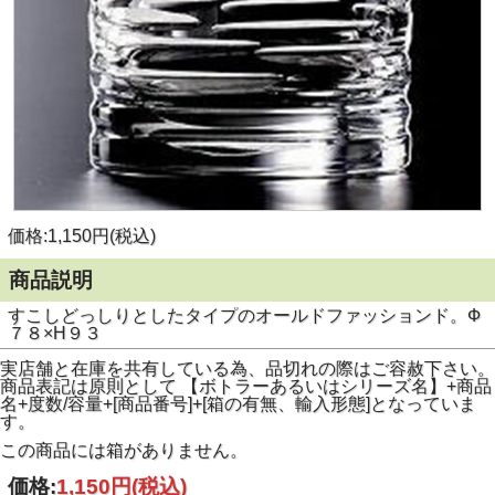
価格:1,150円(税込)
商品説明
すこしどっしりとしたタイプのオールドファッションド。Ф
７８×H９３
実店舗と在庫を共有している為、品切れの際はご容赦下さい。
商品表記は原則として 【ボトラーあるいはシリーズ名】+商品
名+度数/容量+[商品番号]+[箱の有無、輸入形態]となっていま
す。
この商品には箱がありません。
価格:
1,150円
(税込)