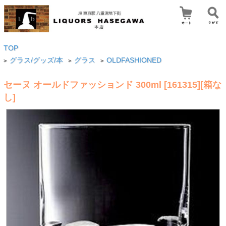
TOP
グラス/グッズ/本
グラス
OLDFASHIONED
>
>
>
セーヌ オールドファッションド 300ml [161315][箱な
し]