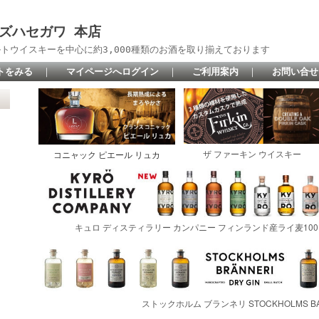
 リカーズハセガワ 本店
トウイスキーを中心に約3,000種類のお酒を取り揃えております
トをみる
｜
マイページへログイン
｜
ご利用案内
｜
お問い合せ