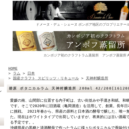
HOME
>
ラム
>
日本
>
国産クラフト スピリッツ・リキュール
>
天神村醸造所
碧原 ボタニカルラム 天神村醸造所 200ml 42/200[1612
ン
愛媛の南、山間部に位置する内子町は、古い街並みや手漉き和紙、和
です。そこで2020年に旧酒蔵（亀岡酒造）を活用して、創業。長年
に挑戦。 2021年春から、県産の原料と日本酒の酵母で醸した、唯一
た。現在はホワイトタイプで出荷していますが、将来的には古い酒蔵で
る予定です。。
沖縄県産の黒糖と清酒酵母で作ったラムに様々なボタニカルで香味付