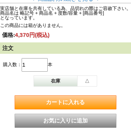
けしました。通常使われているスパイス加え、日本ならでは
のスパイスを加えて風味つけをしています。ラムのもろみの
実店舗と在庫を共有している為、品切れの際はご容赦下さい。
発酵期間が２－３週間と長めで、それがベースのラムとなる
商品名は 略記号 + 商品名 + 度数/容量 + [商品番号]
香り豊かで濃醇な味わいです。ストレート、ロック、炭酸割
となっています。
り、またはバッタードラムなどホットカクテルにも適してい
ます。【メーカー案内より】
この商品には箱がありません。
価格:
4,370円
(税込)
注文
購入数：
本
在庫
△