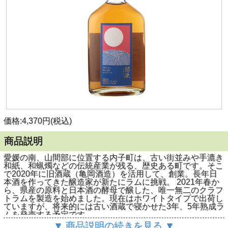
価格:4,370円(税込)
商品説明
愛媛の南、山間部に位置する内子町は、古い街並みや手漉き
和紙、和蝋燭などの伝統産業が残る、歴史ある町です。そこ
で2020年に旧酒蔵（亀岡酒造）を活用して、創業。長年日
本酒を作ってきた醸造家が新たにラムに挑戦。 2021年春か
ら、県産の原料と日本酒の酵母で醸した、唯一無二のクラフ
トラムを製造を始めました。現在はホワイトタイプで出荷し
ていますが、将来的には古い酒蔵で寝かせた3年、5年熟成ラ
ムを発売する予定です。。
沖縄県産の黒糖と清酒酵母で作ったラムにスパイスで香味付
▼ 商品説明の続きを見る ▼