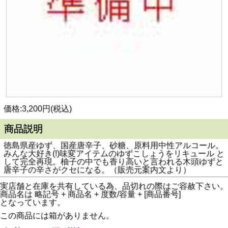
価格:3,200円(税込)
商品説明
徳島県産ゆず、国産唐辛子、砂糖、原料用中性アルコール。
みんな大好き(!)味変アイテムのゆずこしょうをリキュール と
して完全再現。柚子の中でも香り高いと言われる木頭ゆずと
唐辛子の辛さがクセになる。（販売元案内文より）
実店舗と在庫を共有している為、品切れの際はご容赦下さい。
商品名は 略記号 + 商品名 + 度数/容量 + [商品番号]
となっています。
この商品には箱がありません。