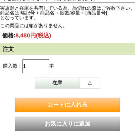
実店舗と在庫を共有している為、品切れの際はご容赦下さい。
商品名は 略記号 + 商品名 + 度数/容量 + [商品番号]
となっています。
この商品には箱がありません。
価格:
8,480円
(税込)
注文
購入数：
本
在庫
△