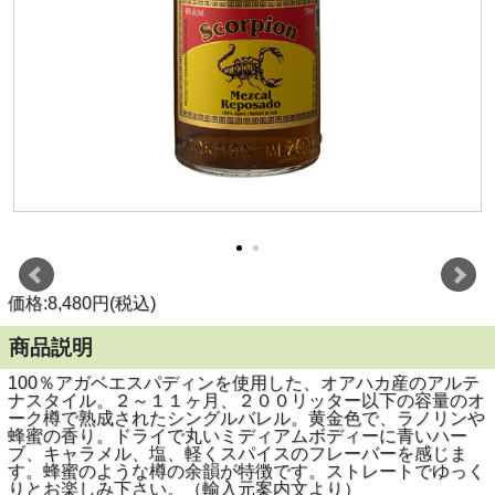
価格:8,480円(税込)
商品説明
100％アガベエスパディンを使用した、オアハカ産のアルテ
ナスタイル。２～１１ヶ月、２００リッター以下の容量のオ
ーク樽で熟成されたシングルバレル。黄金色で、ラノリンや
蜂蜜の香り。ドライで丸いミディアムボディーに青いハー
ブ、キャラメル、塩、軽くスパイスのフレーバーを感じま
す。蜂蜜のような樽の余韻が特徴です。ストレートでゆっく
りとお楽しみ下さい。（輸入元案内文より）