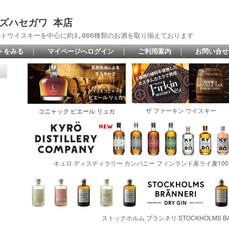
 リカーズハセガワ 本店
トウイスキーを中心に約3,000種類のお酒を取り揃えております
トをみる
｜
マイページへログイン
｜
ご利用案内
｜
お問い合せ