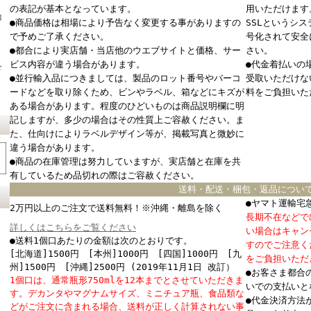
の表記が基本となっています。
用いただけます
コ
●商品価格は相場により予告なく変更する事がありますの
SSLというシ
で予めご了承ください。
号化されて安全
●都合により実店舗・当店他のウエブサイトと価格、サー
さい。
ビス内容が違う場合があります。
●代金着払いの
ド
●並行輸入品につきましては、製品のロット番号やバーコ
受取いただけな
ードなどを取り除くため、ビンやラベル、箱などにキズが
料をご負担いた
ある場合があります。程度のひどいものは商品説明欄に明
記しますが、多少の場合はその性質上ご容赦ください。ま
た、仕向けによりラベルデザイン等が、掲載写真と微妙に
違う場合があります。
●商品の在庫管理は努力していますが、実店舗と在庫を共
有しているため品切れの際はご容赦ください。
送料・配送・梱包・返品につい
●ヤマト運輸宅
2万円以上のご注文で送料無料！※沖縄・離島を除く
長期不在などで
詳しくはこちらをご覧ください
い場合はキャン
●送料1個口あたりの金額は次のとおりです。
すのでご注意く
[北海道]1500円 [本州]1000円 [四国]1000円 [九
をご負担いただ
州]1500円 [沖縄]2500円 (2019年11月1日 改訂）
●お客さま都合
1個口は、通常瓶形750mlを12本までとさせていただきま
いでの支払いと
す。デカンタやマグナムサイズ、ミニチュア瓶、食品類な
●代金決済方法
どがご注文に含まれる場合、送料が正しく計算されない事