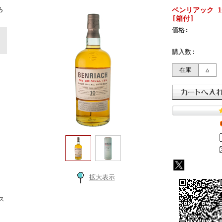
ト
あ
ベンリアック 10
[箱付]
価格:
購入数:
在庫
△
拡大表示
ス