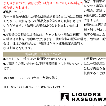
品は、午前中の
がありますので、後ほど受注確定メールで正しい送料をお
レジット承認に
知らせいたします。
い場合、混雑し
●返品について
●領収書はご注
万一不良品が発生した場合は商品到着後7日以内にご連絡
できません。
ください。責任をもって返品交換(送料当方負担）させて
●梱包には再利
いただきます。(品切れの場合は代金をお返しいたしま
損・漏れを防ぐ
す。)
包する場合があ
●お客様のご都合による返品、キャンセル（商品出荷後）
の場合は送料をご負担いただきます。代金着払い配送の場
も、包装後、前
合は、往復の送料がかかり復路はヤマト運輸規定の送料と
なり割高となります。
営業時間・連絡先について
●ネットでのご注文は24時間受けつけています。
お客様からいた
●お電話での問い合わせは下記営業時間内にお願いいたし
には一切使用致
ます。
当社が責任をも
提供することは
10：00 - 20：00（年末・年始を除く）
TEL 03-3271-8747 or 03-3271-3317