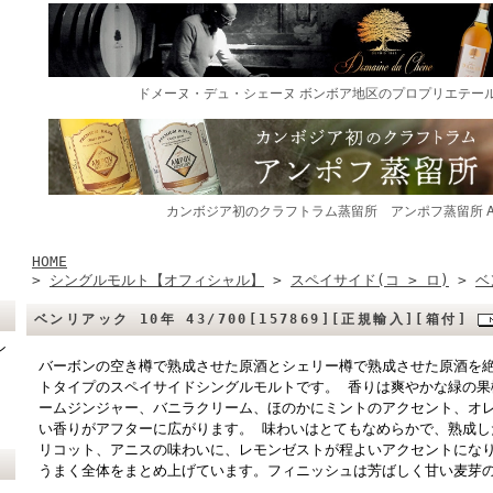
HOME
>
シングルモルト【オフィシャル】
>
スペイサイド(コ > ロ)
>
ベ
ベンリアック 10年 43/700[157869][正規輸入][箱付]
ン
バーボンの空き樽で熟成させた原酒とシェリー樽で熟成させた原酒を
トタイプのスペイサイドシングルモルトです。 香りは爽やかな緑の果
ームジンジャー、バニラクリーム、ほのかにミントのアクセント、オ
い香りがアフターに広がります。 味わいはとてもなめらかで、熟成し
リコット、アニスの味わいに、レモンゼストが程よいアクセントにな
うまく全体をまとめ上げています。フィニッシュは芳ばしく甘い麦芽