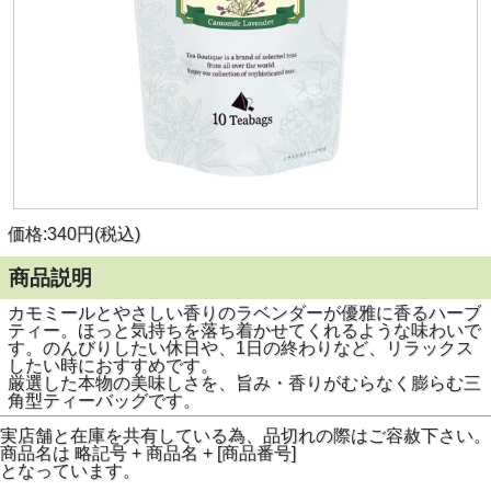
価格:340円(税込)
商品説明
カモミールとやさしい香りのラベンダーが優雅に香るハーブ
ティー。ほっと気持ちを落ち着かせてくれるような味わいで
す。のんびりしたい休日や、1日の終わりなど、リラックス
したい時におすすめです。
厳選した本物の美味しさを、旨み・香りがむらなく膨らむ三
角型ティーバッグです。
実店舗と在庫を共有している為、品切れの際はご容赦下さい。
商品名は 略記号 + 商品名 + [商品番号]
となっています。