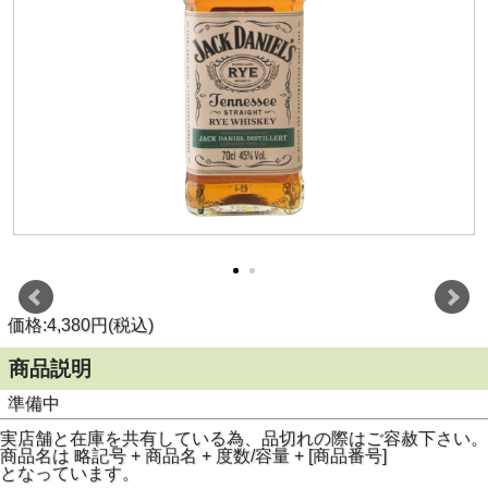
価格:4,380円(税込)
商品説明
準備中
実店舗と在庫を共有している為、品切れの際はご容赦下さい。
商品名は 略記号 + 商品名 + 度数/容量 + [商品番号]
となっています。