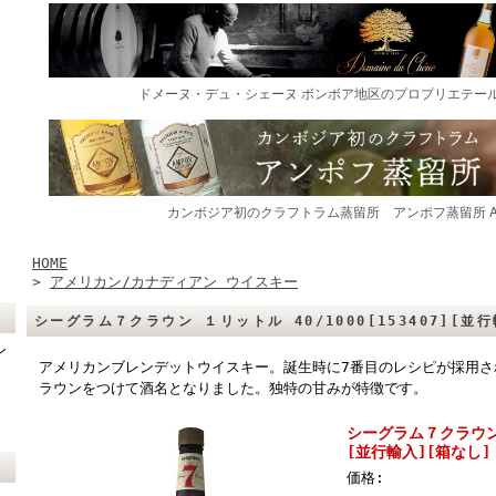
HOME
>
アメリカン/カナディアン ウイスキー
シーグラム７クラウン １リットル 40/1000[153407][並
ン
アメリカンブレンデットウイスキー。誕生時に7番目のレシピが採用さ
ラウンをつけて酒名となりました。独特の甘みが特徴です。
シーグラム７クラウン １
[並行輸入][箱なし]
価格: