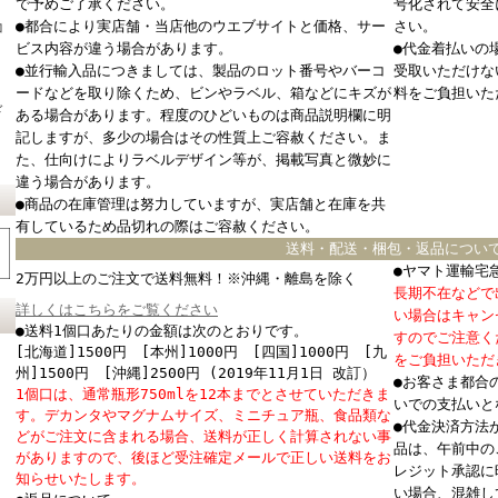
で予めご了承ください。
号化されて安全
●都合により実店舗・当店他のウエブサイトと価格、サー
さい。
コ
ビス内容が違う場合があります。
●代金着払いの
●並行輸入品につきましては、製品のロット番号やバーコ
受取いただけな
ードなどを取り除くため、ビンやラベル、箱などにキズが
料をご負担いた
ド
ある場合があります。程度のひどいものは商品説明欄に明
記しますが、多少の場合はその性質上ご容赦ください。ま
た、仕向けによりラベルデザイン等が、掲載写真と微妙に
違う場合があります。
●商品の在庫管理は努力していますが、実店舗と在庫を共
有しているため品切れの際はご容赦ください。
送料・配送・梱包・返品につい
●ヤマト運輸宅
2万円以上のご注文で送料無料！※沖縄・離島を除く
長期不在などで
詳しくはこちらをご覧ください
い場合はキャン
●送料1個口あたりの金額は次のとおりです。
すのでご注意く
[北海道]1500円 [本州]1000円 [四国]1000円 [九
をご負担いただ
州]1500円 [沖縄]2500円 (2019年11月1日 改訂）
●お客さま都合
1個口は、通常瓶形750mlを12本までとさせていただきま
いでの支払いと
す。デカンタやマグナムサイズ、ミニチュア瓶、食品類な
●代金決済方法
どがご注文に含まれる場合、送料が正しく計算されない事
品は、午前中の
がありますので、後ほど受注確定メールで正しい送料をお
レジット承認に
知らせいたします。
い場合、混雑し