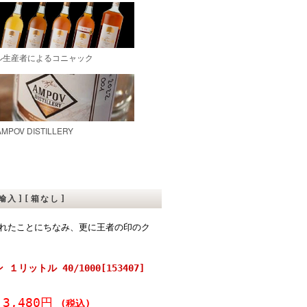
行輸入][箱なし]
れたことにちなみ、更に王者の印のク
リットル 40/1000[153407]
3,480円
(税込)