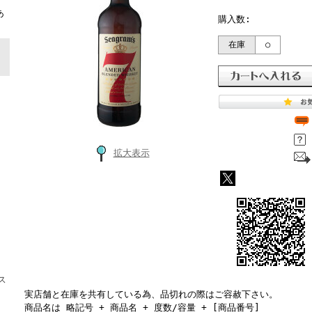
ト
あ
購入数:
在庫
○
拡大表示
ス
実店舗と在庫を共有している為、品切れの際はご容赦下さい。
商品名は 略記号 + 商品名 + 度数/容量 + [商品番号]