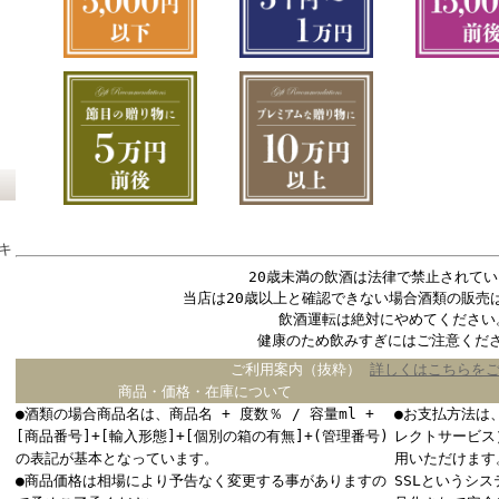
キ
20歳未満の飲酒は法律で禁止されてい
当店は20歳以上と確認できない場合酒類の販売
飲酒運転は絶対にやめてください
健康のため飲みすぎにはご注意くだ
ご利用案内（抜粋）
詳しくはこちらを
商品・価格・在庫について
●酒類の場合商品名は、商品名 + 度数％ / 容量ml +
●お支払方法は
[商品番号]+[輸入形態]+[個別の箱の有無]+(管理番号)
レクトサービス
の表記が基本となっています。
用いただけます
●商品価格は相場により予告なく変更する事がありますの
SSLというシ