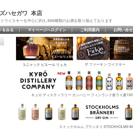
 リカーズハセガワ 本店
トウイスキーを中心に約3,000種類のお酒を取り揃えております
トをみる
｜
マイページへログイン
｜
ご利用案内
｜
お問い合せ