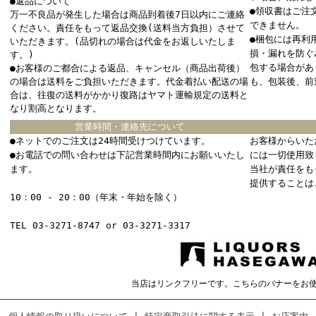
●返品について
●領収書はご注
万一不良品が発生した場合は商品到着後7日以内にご連絡
できません。
ください。責任をもって返品交換(送料当方負担）させて
●梱包には再利
いただきます。(品切れの場合は代金をお返しいたしま
損・漏れを防ぐ
す。)
包する場合があ
●お客様のご都合による返品、キャンセル（商品出荷後）
の場合は送料をご負担いただきます。代金着払い配送の場
も、包装後、前
合は、往復の送料がかかり復路はヤマト運輸規定の送料と
なり割高となります。
営業時間・連絡先について
●ネットでのご注文は24時間受けつけています。
お客様からいた
●お電話での問い合わせは下記営業時間内にお願いいたし
には一切使用致
ます。
当社が責任をも
提供することは
10：00 - 20：00（年末・年始を除く）
TEL 03-3271-8747 or 03-3271-3317
当店はリンクフリーです。こちらのバナーをお