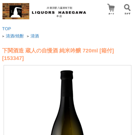
TOP
清酒/焼酎
清酒
>
>
下関酒造 蔵人の自慢酒 純米吟醸 720ml [箱付]
[153347]