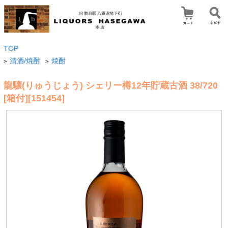
TOP
清酒/焼酎
焼酎
>
>
龍驤(りゅうじょう) シェリー樽12年貯蔵古酒 38/720
[箱付][151454]