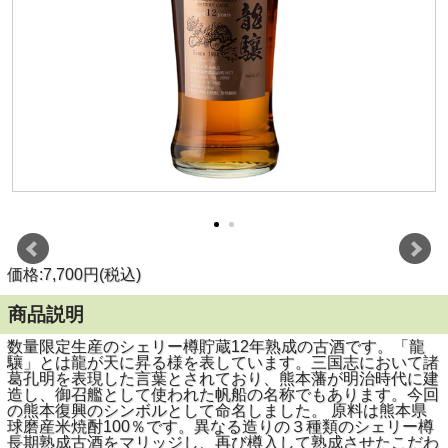
価格:7,700円(税込)
商品説明
数量限定生産のシェリー樽貯蔵12年熟成の古酒です。「龍
驤」とは龍が天に昇る様を表しています。三国志において諸
葛孔明を表現した言葉とされており、熊本藩が明治時代に建
造し、御召艦として使われた帆船の名称でもあります。今回
の熊本復興のシンボルとして命名しました。 原料は熊本県
球磨産米焼酎100％です。異なる造りの３種類のシェリー樽
長期熟成古酒をマリッジし、再び樽入して熟成させたこだわ