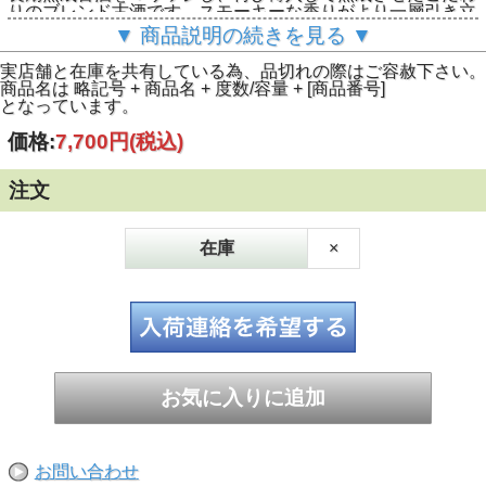
りのブレンド古酒です。スモーキーな香りがより一層引き立
つシルキーで力強い味わいです。熟成により非常に柔らかい
▼ 商品説明の続きを見る ▼
口当たりです。
実店舗と在庫を共有している為、品切れの際はご容赦下さい。
商品名は 略記号 + 商品名 + 度数/容量 + [商品番号]
となっています。
価格:
7,700円
(税込)
注文
在庫
×
お問い合わせ