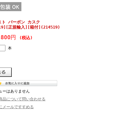
スト バーボン カスク
519][正規輸入][箱付](214519)
,800円
(税込)
本
ューはありません
商品について問い合わせる
にメールですすめる