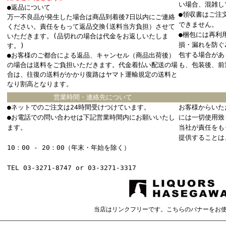
い場合、混雑し
●返品について
●領収書はご注
万一不良品が発生した場合は商品到着後7日以内にご連絡
できません。
ください。責任をもって返品交換(送料当方負担）させて
●梱包には再利
いただきます。(品切れの場合は代金をお返しいたしま
損・漏れを防ぐ
す。)
包する場合があ
●お客様のご都合による返品、キャンセル（商品出荷後）
の場合は送料をご負担いただきます。代金着払い配送の場
も、包装後、前
合は、往復の送料がかかり復路はヤマト運輸規定の送料と
なり割高となります。
営業時間・連絡先について
●ネットでのご注文は24時間受けつけています。
お客様からいた
●お電話での問い合わせは下記営業時間内にお願いいたし
には一切使用致
ます。
当社が責任をも
提供することは
10：00 - 20：00（年末・年始を除く）
TEL 03-3271-8747 or 03-3271-3317
当店はリンクフリーです。こちらのバナーをお