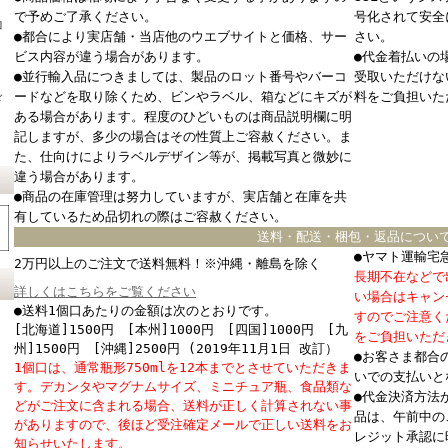
で予めご了承ください。
号化されて安全
コ
●都合により実店舗・当店他のウエブサイトと価格、サー
さい。
ビス内容が違う場合があります。
●代金着払いの
●並行輸入品につきましては、製品のロット番号やバーコ
受取いただけな
ードなどを取り除くため、ビンやラベル、箱などにキズが
料をご負担いた
ド
ある場合があります。程度のひどいものは商品説明欄に明
記しますが、多少の場合はその性質上ご容赦ください。ま
た、仕向けによりラベルデザイン等が、掲載写真と微妙に
違う場合があります。
●商品の在庫管理は努力していますが、実店舗と在庫を共
有しているため品切れの際はご容赦ください。
送料・配送・梱包・返品につい
●ヤマト運輸宅
2万円以上のご注文で送料無料！※沖縄・離島を除く
長期不在などで
詳しくはこちらをご覧ください
い場合はキャン
●送料1個口あたりの金額は次のとおりです。
すのでご注意く
[北海道]1500円 [本州]1000円 [四国]1000円 [九
をご負担いただ
州]1500円 [沖縄]2500円 (2019年11月1日 改訂）
●お客さま都合
1個口は、通常瓶形750mlを12本までとさせていただきま
いでの支払いと
す。デカンタやマグナムサイズ、ミニチュア瓶、食品類な
●代金決済方法
どがご注文に含まれる場合、送料が正しく計算されない事
品は、午前中の
がありますので、後ほど受注確定メールで正しい送料をお
レジット承認に
知らせいたします。