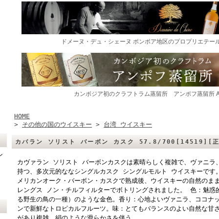
HOME
>
その他の国のウイスキー
>
台湾 ウイスキー
カバラン ソリスト バーボン カスク 57.8/700[14519][正
ン
カヴァラン ソリスト バーボンカスクは素晴らしく複雑で、ヴァニラ
持つ、多次元的ななシングルカスク シングルモルト ウイスキーです
メリカンオーク・バーボン・カスクで熟成後、ウイスキーの自然のま
レングス ノン・チルフィルターでボトリングされました。 色：魅惑
る野生の鳥の一種）のような金色。香り：心地よいヴァニラ、ココナ
ンで新鮮なトロピカルフルーツ。味：とてもバランスのよい自然な甘
があり複雑、絹のような滑らかさを伴う。