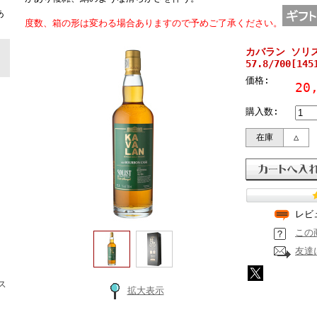
ト
あ
度数、箱の形は変わる場合ありますので予めご了承ください。
カバラン ソリ
57.8/700[14
価格:
20
購入数:
在庫
△
レビ
この
友達
ス
拡大表示