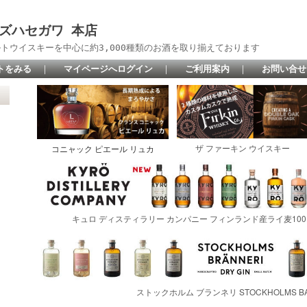
 リカーズハセガワ 本店
トウイスキーを中心に約3,000種類のお酒を取り揃えております
トをみる
｜
マイページへログイン
｜
ご利用案内
｜
お問い合せ