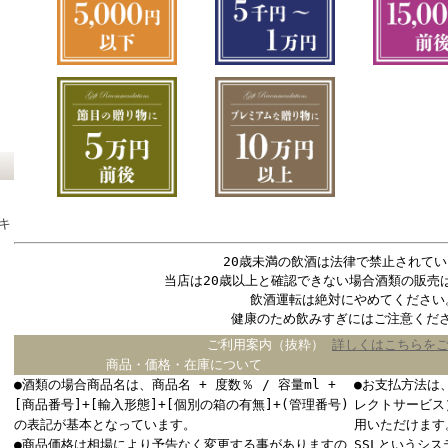
キ
20歳未満の飲酒は法律で禁止されてい
当店は20歳以上と確認できない場合酒類の販売
飲酒運転は絶対にやめてください
健康のため飲みすぎにはご注意くだ
ご利用案内（抜粋）
詳しくはこちらを
商品・価格・在庫について
●酒類の場合商品名は、商品名 + 度数％ / 容量ml +
●お支払方法は
[商品番号]+[輸入形態]+[個別の箱の有無]+(管理番号)
レクトサービス
の表記が基本となっています。
用いただけます
●商品価格は相場により予告なく変更する事がありますの
SSLというシ