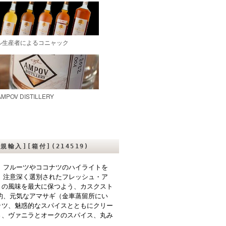
規輸入][箱付](214519)
、フルーツやココナツのハイライトを
。注意深く選別されたフレッシュ・ア
まの風味を最大に保つよう、カスクスト
的、元気なアマサギ（金車蒸留所にい
ッツ、魅惑的なスパイスとともにクリー
さ、ヴァニラとオークのスパイス、丸み