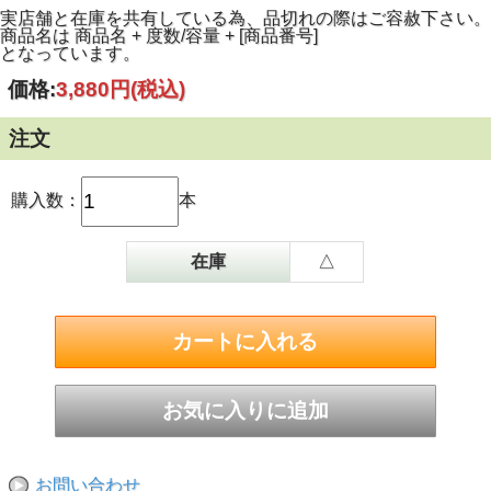
わずかにスパイスを感じる。余韻：長く、深く、甘さとスパ
実店舗と在庫を共有している為、品切れの際はご容赦下さい。
イシーさが絶妙に混ざり合っている。（輸入元案内文より）
商品名は 商品名 + 度数/容量 + [商品番号]
となっています。
価格:
3,880円
(税込)
注文
購入数：
本
在庫
△
お問い合わせ