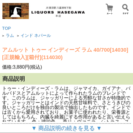
TOP
ラム
インド ネパール
>
>
アムルット トゥー インディーズ ラム 40/700[14030]
[正規輸入][箱付](114030)
価格:3,880円(税込)
商品説明
トゥー・インディーズ・ラムは、ジャマイカ、ガイアナ、バ
ルバドスとアムルットによって作られたラムのブレンドで
す。このラムは、ジャッガリーによる芳醇な甘さが特徴的で
す。ジャッガリーとはインドの天然甘味料で、さとうきびの
良いところだけを独自の製法で抽出したものです。インドで
は古くから愛用されており、お菓子に使われたり、栄養源と
してはもちろん、内臓を綺麗にする作用があると言い伝えら
れています。 色：琥珀色。 香り：ヴァニラ、シトラス、ス
パイスとハチミツ
▼ 商品説明の続きを見る ▼
。味わい：カラメルとヴァニラによるねっとりとした甘み、