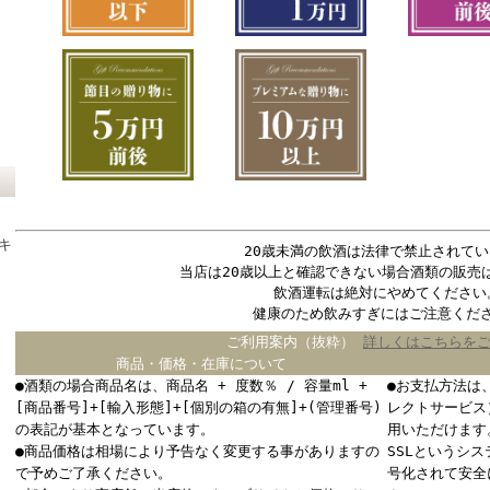
キ
20歳未満の飲酒は法律で禁止されてい
当店は20歳以上と確認できない場合酒類の販売
飲酒運転は絶対にやめてください
健康のため飲みすぎにはご注意くだ
ご利用案内（抜粋）
詳しくはこちらを
商品・価格・在庫について
●酒類の場合商品名は、商品名 + 度数％ / 容量ml +
●お支払方法は
[商品番号]+[輸入形態]+[個別の箱の有無]+(管理番号)
レクトサービス
の表記が基本となっています。
用いただけます
●商品価格は相場により予告なく変更する事がありますの
SSLというシ
で予めご了承ください。
号化されて安全