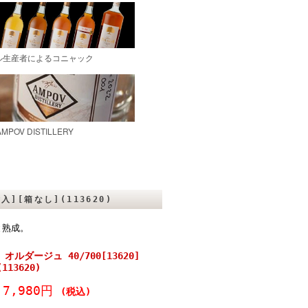
入][箱なし](113620)
と熟成。
ルダージュ 40/700[13620]
13620)
7,980円
(税込)