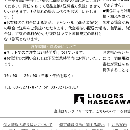
万一不良品が発生した場合は商品到着後7日以内にご連絡
できません。
ください。責任をもって返品交換(送料当方負担）させて
●梱包には再利
いただきます。(品切れの場合は代金をお返しいたしま
損・漏れを防ぐ
す。)
包する場合があ
●お客様のご都合による返品、キャンセル（商品出荷後）
の場合は送料をご負担いただきます。代金着払い配送の場
も、包装後、前
合は、往復の送料がかかり復路はヤマト運輸規定の送料と
なり割高となります。
営業時間・連絡先について
●ネットでのご注文は24時間受けつけています。
お客様からいた
●お電話での問い合わせは下記営業時間内にお願いいたし
には一切使用致
ます。
当社が責任をも
提供することは
10：00 - 20：00（年末・年始を除く）
TEL 03-3271-8747 or 03-3271-3317
当店はリンクフリーです。こちらのバナーをお
個人情報の取り扱いについて
|
特定商取引法に関する表示
|
お店案内