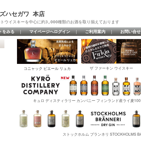
 リカーズハセガワ 本店
トウイスキーを中心に約3,000種類のお酒を取り揃えております
トをみる
｜
マイページへログイン
｜
ご利用案内
｜
お問い合せ