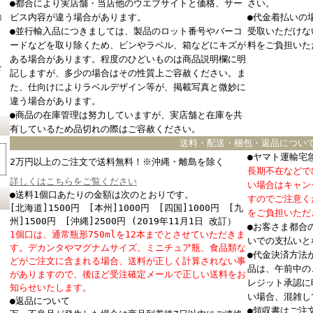
●都合により実店舗・当店他のウエブサイトと価格、サー
さい。
コ
ビス内容が違う場合があります。
●代金着払いの
●並行輸入品につきましては、製品のロット番号やバーコ
受取いただけな
ードなどを取り除くため、ビンやラベル、箱などにキズが
料をご負担いた
ある場合があります。程度のひどいものは商品説明欄に明
ド
記しますが、多少の場合はその性質上ご容赦ください。ま
た、仕向けによりラベルデザイン等が、掲載写真と微妙に
違う場合があります。
●商品の在庫管理は努力していますが、実店舗と在庫を共
有しているため品切れの際はご容赦ください。
送料・配送・梱包・返品につい
●ヤマト運輸宅
2万円以上のご注文で送料無料！※沖縄・離島を除く
長期不在などで
詳しくはこちらをご覧ください
い場合はキャン
●送料1個口あたりの金額は次のとおりです。
すのでご注意く
[北海道]1500円 [本州]1000円 [四国]1000円 [九
をご負担いただ
州]1500円 [沖縄]2500円 (2019年11月1日 改訂）
●お客さま都合
1個口は、通常瓶形750mlを12本までとさせていただきま
いでの支払いと
す。デカンタやマグナムサイズ、ミニチュア瓶、食品類な
●代金決済方法
どがご注文に含まれる場合、送料が正しく計算されない事
品は、午前中の
がありますので、後ほど受注確定メールで正しい送料をお
レジット承認に
知らせいたします。
い場合、混雑し
●返品について
●領収書はご注