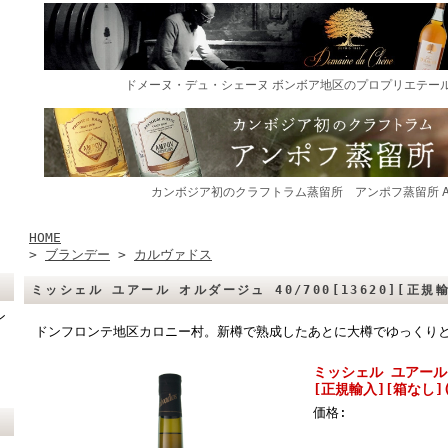
HOME
>
ブランデー
>
カルヴァドス
ミッシェル ユアール オルダージュ 40/700[13620][正規輸
ン
ドンフロンテ地区カロニー村。新樽で熟成したあとに大樽でゆっくり
ミッシェル ユアール オ
[正規輸入][箱なし](1
価格: