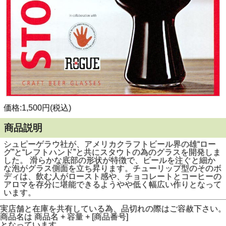
価格:1,500円(税込)
商品説明
シュピーゲラウ社が、アメリカクラフトビール界の雄“ロー
グ”と“レフトハンド”と共にスタウトの為のグラスを開発しま
した。 滑らかな底部の形状が特徴で、ビールを注ぐと細か
な泡がグラス側面を立ち昇ります。チューリップ型のそのボ
ディは、飲む人がロースト感や、チョコレートとコーヒーの
アロマを存分に堪能できるようやや低く幅広い作りとなって
います。
実店舗と在庫を共有している為、品切れの際はご容赦下さい。
商品名は 商品名 + 容量 + [商品番号]
となっています。