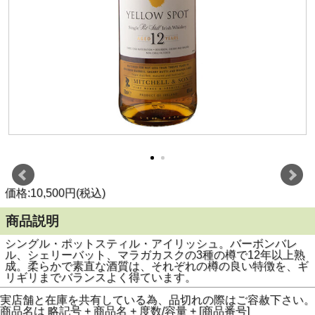
価格:10,500円(税込)
商品説明
シングル・ポットスティル・アイリッシュ。バーボンバレ
ル、シェリーバット、マラガカスクの3種の樽で12年以上熟
成。柔らかで素直な酒質は、それぞれの樽の良い特徴を、ギ
リギリまでバランスよく得ています。
実店舗と在庫を共有している為、品切れの際はご容赦下さい。
商品名は 略記号 + 商品名 + 度数/容量 + [商品番号]