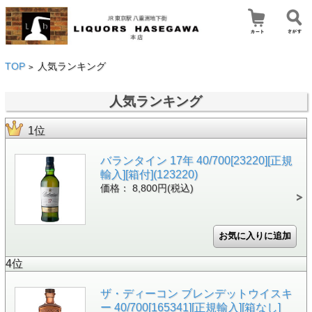
TOP
人気ランキング
>
人気ランキング
1位
バランタイン 17年 40/700[23220][正規
輸入][箱付](123220)
価格： 8,800円(税込)
4位
ザ・ディーコン ブレンデットウイスキ
ー 40/700[165341][正規輸入][箱なし]