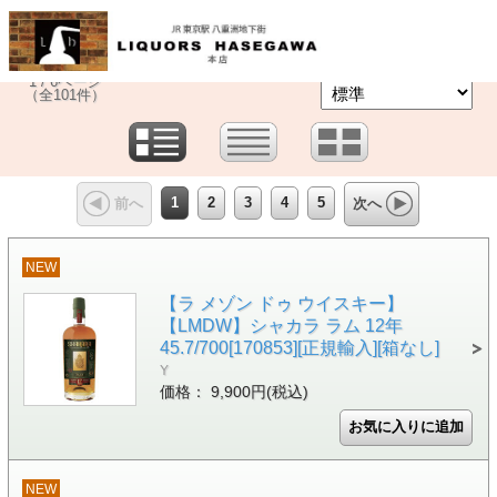
TOP
ラム
>
1 / 6ページ
（全101件）
1
2
3
4
5
前へ
次へ
NEW
【ラ メゾン ドゥ ウイスキー】
【LMDW】シャカラ ラム 12年
45.7/700[170853][正規輸入][箱なし]
Y
価格： 9,900円(税込)
NEW