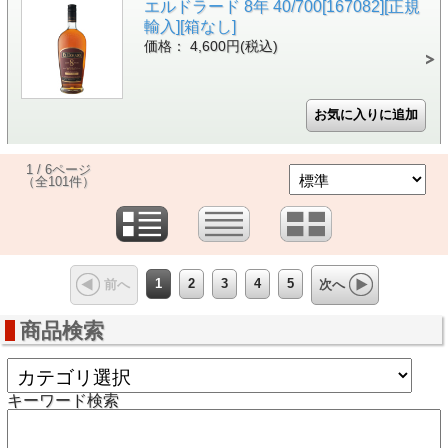
エルドラード 8年 40/700[167082][正規
輸入][箱なし]
価格： 4,600円(税込)
1 / 6ページ
（全101件）
1
2
3
4
5
前へ
次へ
商品検索
キーワード検索