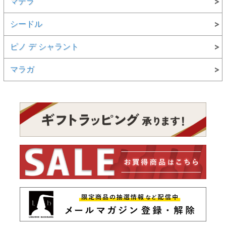
マデラ
シードル
ピノ デ シャラント
マラガ