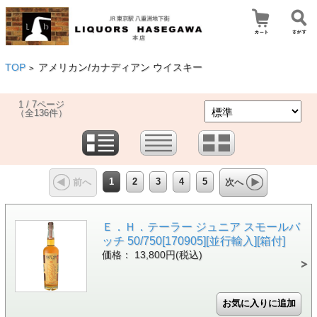
TOP
アメリカン/カナディアン ウイスキー
>
1 / 7ページ
（全136件）
1
2
3
4
5
前へ
次へ
Ｅ．Ｈ．テーラー ジュニア スモールバ
ッチ 50/750[170905][並行輸入][箱付]
価格： 13,800円(税込)