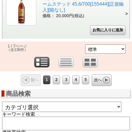
ームステッド 45.6/700[155444][正規輸
入][箱なし]
価格： 20,000円(税込)
1 / 7ページ
（全136件）
1
2
3
4
5
前へ
次へ
商品検索
キーワード検索