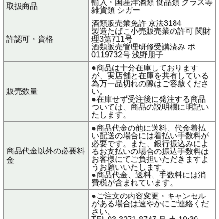
輸入・国産洋酒類 食品類 グラス等
取扱商品
雑貨類 シガー
酒類販売業免許 京法3184
製造たばこ小売販売業の許可 関財
許認可・資格
理3第711号
酒類販売管理研修受講済み ボ
0119732号 浅野朋子
●商品は十分在庫しております
が、実店舗と在庫を共有している
為万一品切れの際はご容赦くださ
販売数量
い。
●在庫せず受注後に発注する商品
ついては、商品の説明欄に明記い
たします。
●商品代金の他に送料、代金着払
い配送の場合には着払い手数料が
必要です。また、銀行振込みによ
商品代金以外の必要料
るお支払いの場合の振込手数料は
お客様にてご負担いただきますよ
金
うお願いいたします。
●商品代金、送料、手数料には消
費税が含まれています。
●ご注文の内容変更・キャンセル
がある場合は速やかにご連絡くだ
さい。