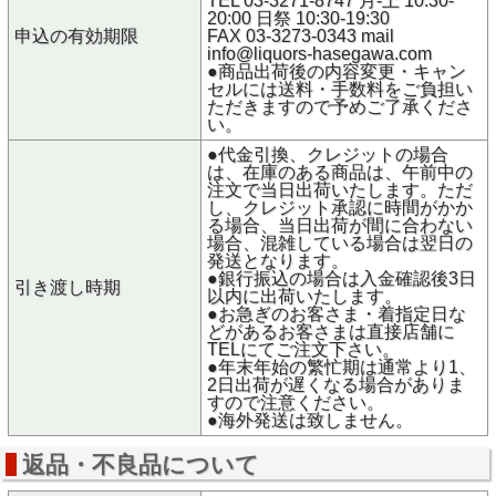
TEL 03-3271-8747 月-土 10:30-
20:00 日祭 10:30-19:30
申込の有効期限
FAX 03-3273-0343 mail
info@liquors-hasegawa.com
●商品出荷後の内容変更・キャン
セルには送料・手数料をご負担い
ただきますので予めご了承くださ
い。
●代金引換、クレジットの場合
は、在庫のある商品は、午前中の
注文で当日出荷いたします。ただ
し、クレジット承認に時間がかか
る場合、当日出荷が間に合わない
場合、混雑している場合は翌日の
発送となります。
●銀行振込の場合は入金確認後3日
引き渡し時期
以内に出荷いたします。
●お急ぎのお客さま・着指定日な
どがあるお客さまは直接店舗に
TELにてご注文下さい。
●年末年始の繁忙期は通常より1、
2日出荷が遅くなる場合がありま
すので注意ください。
●海外発送は致しません。
返品・不良品について