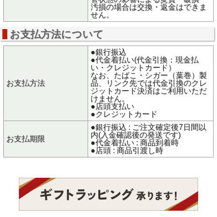
汚損の場合は交換・返金はできま
せん。
お支払方法について
●銀行振込
●代金着払い(代金引換：現金払
い・クレジットカード）
なお、たばこ・シガー（葉巻）製
お支払方法
品、リンク先では代金引換のクレ
ジットカード決済はご利用いただ
けません。
●店頭支払い
●クレジットカード
●銀行振込 : ご注文確定後7日間以
内(入金確認後の発送です)
お支払期限
●代金着払い : 商品到着時
●店頭 : 商品引渡し時