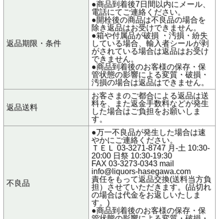
●商品到着後7日間以内にメール、
電話にてご連絡ください。
●開栓後の商品は不良品の場合を
除き返品はお受けできません。
●箱や付属品が破損 ・汚損・紛失
返品期限・条件
している場合、輸入者シールが剥
がされている場合は返品はお受け
できません。
●商品到着後のお客様の保存・保
管状態の影響による変質・破損・
汚損の場合は返品はできません。
お客さまのご都合による返品は送
料を、また返金手数料などが発生
返品送料
した場合はご負担をお願いしま
す。
●万一不良品が発生した場合は速
やかにご連絡ください。
ＴＥＬ 03-3271-8747 月-土 10:30-
20:00 日祭 10:30-19:30
FAX 03-3273-0343 mail
info@liquors-hasegawa.com
責任をもって返品交換(送料当方負
不良品
担）させていただきます。(品切れ
の場合は代金をお返しいたしま
す。)
●商品到着後のお客様の保存・保
管状態の影響による変質・破損・