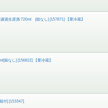
無濾過生原酒 720ml [箱なし] [157871] 【要冷蔵】
l[箱なし] [156822] 【要冷蔵】
] [153347]