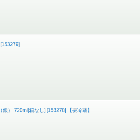
53279]
720ml[箱なし] [153278] 【要冷蔵】