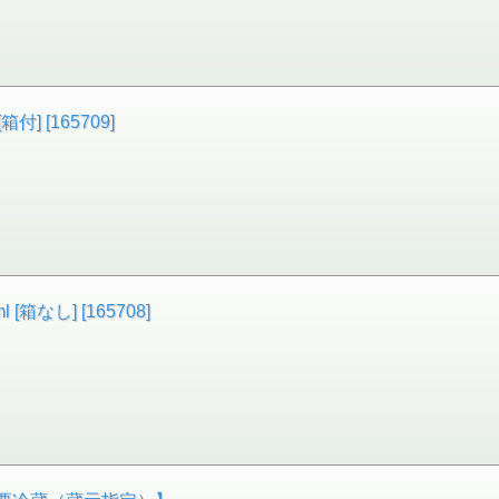
] [165709]
箱なし] [165708]