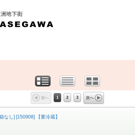
1
2
3
前へ
次へ
なし] [150908] 【要冷蔵】