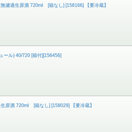
醸無濾過生原酒 720ml [箱なし] [158166] 【要冷蔵】
40/720 [箱付][156456]
生原酒 720ml [箱なし] [158029] 【要冷蔵】