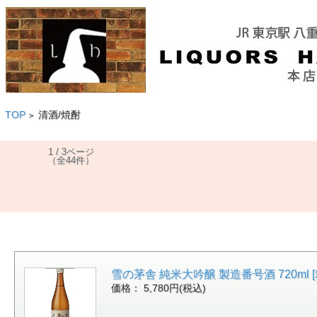
TOP
清酒/焼酎
>
1 / 3ページ
（全44件）
雪の茅舎 純米大吟醸 製造番号酒 720ml [箱
価格： 5,780円(税込)