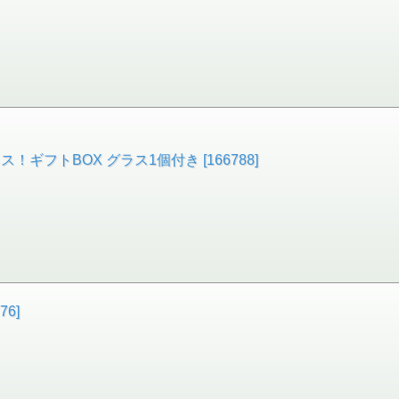
フトBOX グラス1個付き [166788]
6]