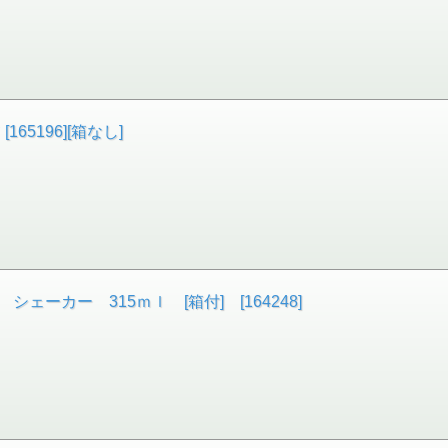
5196][箱なし]
ーカー 315ｍｌ [箱付] [164248]