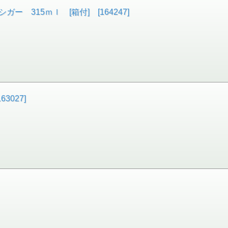
 315ｍｌ [箱付] [164247]
3027]