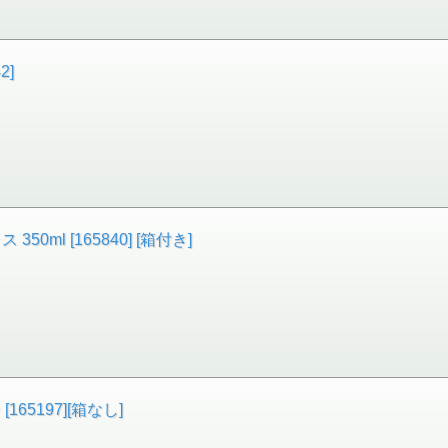
2]
350ml [165840] [箱付き]
5197][箱なし]