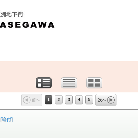
1
2
3
4
5
前へ
次へ
[箱付]