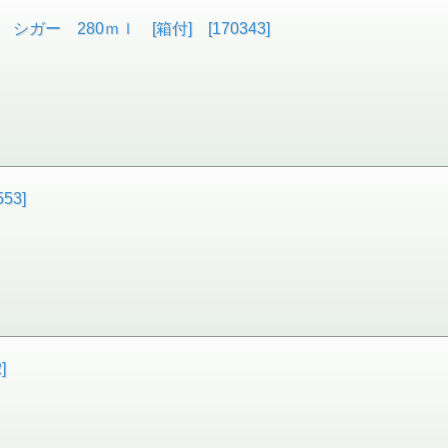
ー 280ｍｌ [箱付] [170343]
53]
]