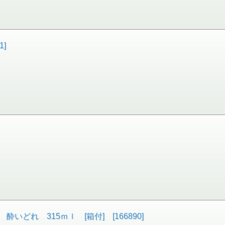
1]
どれ 315ｍｌ [箱付] [166890]