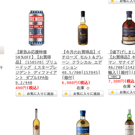
【家呑み応援特価
【今月のお買得品】イ
【値下げしま
50％OFF】【お買得
チローズ モルト＆グレ
【お買得品】
品】［158578］ブリュ
ーン クラシカル エデ
マン サナイグ
キ
ードッグ ミスタープレ
ィション
46/700[154
ジデント ディファイア
48.5/700[157845]
輸入][箱付](1
ント ダブルIPA缶
[箱付]
7,300円
(税込
9.2/440
6,980円
(税込)
在庫 
490円
(税込)
在庫 ○