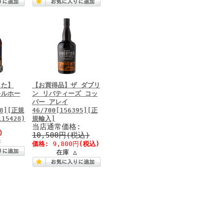
した】
【お買得品】ザ ダブリ
キルホー
ン リバティーズ コッ
パー アレイ
28][正規
46/700[156395][正
15428)
規輸入]
当店通常価格:
)
10,500円(税込)
×
価格:
9,800円
(税込)
在庫 △