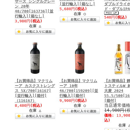
ザーズ シングルグレー
[並行輸入][箱なし]
ダブルドライ
ン 20年
5,680円
(税込)
ド・ダブルIPA 
40/700[163736][並
在庫 ○
行輸入][箱なし]
540円
(税込)
3,980円
(税込)
在庫 △
【お買得品】マクリム
【お買得品】マクリム
【お買得品】静
ーア カスクストレング
ーア 10年
トスティルW 
ス 5X/700[16167]
46/700[159209][並
大麦 2024
[並行輸入][箱付]
行輸入][箱付]
55.5/500[16
（116167）
9,900円
(税込)
[箱付]
当店通常価格
8,480円
(税込)
在庫 ○
14,900円(
在庫 △
価格:
13,90
込)
在庫 