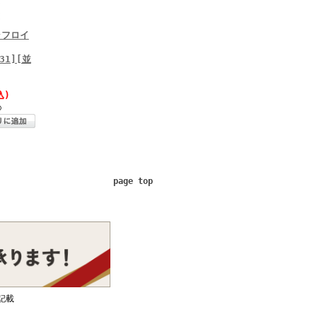
ラフロイ
331][並
込)
○
page top
記載