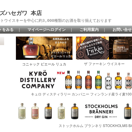
 リカーズハセガワ 本店
トウイスキーを中心に約3,000種類のお酒を取り揃えております
トをみる
｜
マイページへログイン
｜
ご利用案内
｜
お問い合せ