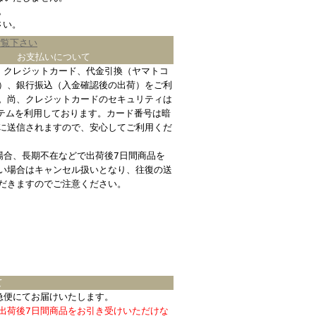
。
さい。
ご覧下さい
お支払いについて
、クレジットカード、代金引換（ヤマトコ
）、銀行振込（入金確認後の出荷）をご利
。尚、クレジットカードのセキュリティは
ステムを利用しております。カード番号は暗
に送信されますので、安心してご利用くだ
場合、長期不在などで出荷後7日間商品を
い場合はキャンセル扱いとなり、往復の送
だきますのでご注意ください。
て
急便にてお届けいたします。
出荷後7日間商品をお引き受けいただけな