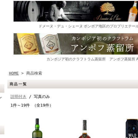
HOME
> 商品検索
商品一覧
説明付き
/ 写真のみ
ン
1件～19件 （全19件）