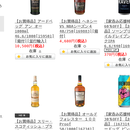
ト
あ
【お買得品】アードベ
【お買得品】ヘネシー
【家呑み応援
ッグ アン オー
VS NBAシーズン４
60％OFF】【
1000ml
40/750[169883][箱
品】ソーンブリ
46.6/1000[159501]
付]
イルドレイブン
[箱付][並行輸入]
4,680円
(税込)
クIPA
10,500円
(税込)
在庫 ○
6.6/440[169
在庫 △
370円
(税込)
在庫 
【お買得品】オールド
【家呑み応援
ス
フォレスター １００
30％OFF】【
【お買得品】スリー・
Proof
品】［16731
スコティッシュ・ブラ
50/1000[167341]
ードッグ ピン