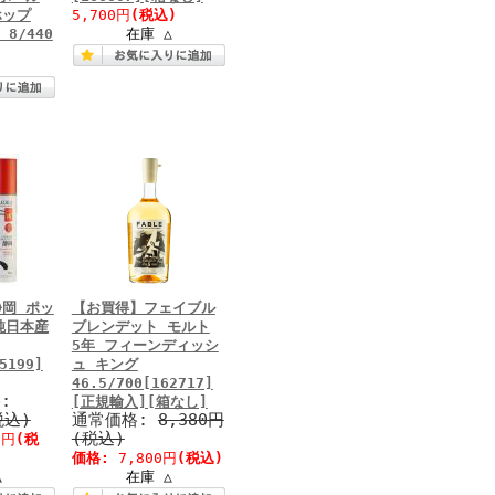
ホップ
5,700円
(税込)
8/440
在庫 △
岡 ポッ
【お買得】フェイブル
純日本産
ブレンデット モルト
5年 フィーンディッシ
5199]
ュ キング
46.5/700[162717]
:
[正規輸入][箱なし]
税込)
通常価格:
8,380円
(税込)
0円
(税
価格:
7,800円
(税込)
△
在庫 △