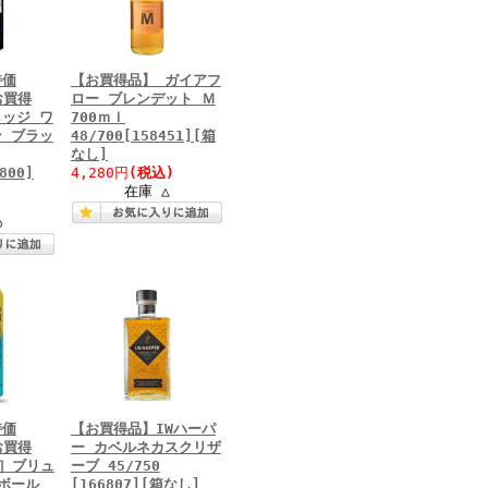
特価
【お買得品】 ガイアフ
お買得
ロー ブレンデット Ｍ
ッジ ワ
700ｍｌ
 ブラッ
48/700[158451][箱
なし]
800]
4,280円
(税込)
在庫 △
○
特価
【お買得品】IWハーパ
お買得
ー カベルネカスクリザ
4］ブリュ
ーブ 45/750
ボール
[166807][箱なし]