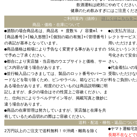
飲酒運転は絶対にやめてください
健康のため飲みすぎにはご注意くだ
ご利用案内（抜粋）
詳しくはこちらを
商品・価格・在庫について
●酒類の場合商品名は、商品名 + 度数％ / 容量ml +
●お支払方法は
[商品番号]+[輸入形態]+[個別の箱の有無]+(管理番号)
レクトサービス
の表記が基本となっています。
用いただけます
●商品価格は相場により予告なく変更する事がありますの
SSLというシ
で予めご了承ください。
号化されて安全
●都合により実店舗・当店他のウエブサイトと価格、サー
さい。
ビス内容が違う場合があります。
●代金着払いの
●並行輸入品につきましては、製品のロット番号やバーコ
受取いただけな
ードなどを取り除くため、ビンやラベル、箱などにキズが
料をご負担いた
ある場合があります。程度のひどいものは商品説明欄に明
記しますが、多少の場合はその性質上ご容赦ください。ま
た、仕向けによりラベルデザイン等が、掲載写真と微妙に
違う場合があります。
●商品の在庫管理は努力していますが、実店舗と在庫を共
有しているため品切れの際はご容赦ください。
送料・配送・梱包・返品につい
●ヤマト運輸宅
2万円以上のご注文で送料無料！※沖縄・離島を除く
長期不在などで