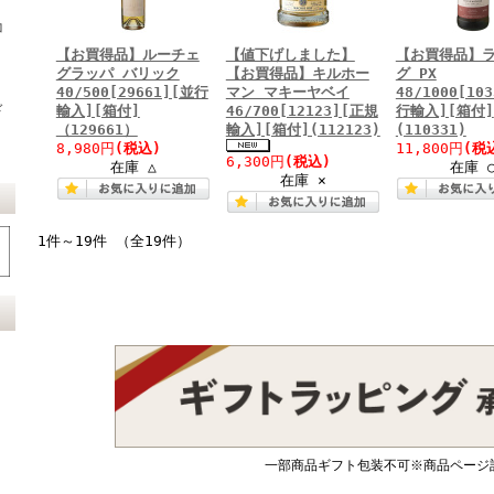
コ
【お買得品】ルーチェ
【値下げしました】
【お買得品】
グラッパ バリック
【お買得品】キルホー
グ PX
40/500[29661][並行
マン マキーヤベイ
48/1000[10
ド
輸入][箱付]
46/700[12123][正規
行輸入][箱付]
（129661）
輸入][箱付](112123)
(110331)
8,980円
(税込)
11,800円
(税
6,300円
(税込)
在庫 △
在庫 
在庫 ×
1件～19件 （全19件）
一部商品ギフト包装不可※商品ページ