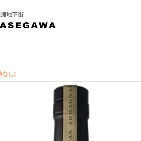
[箱なし]