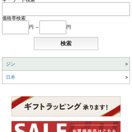
価格帯検索
円 ～
円
ジン
日本