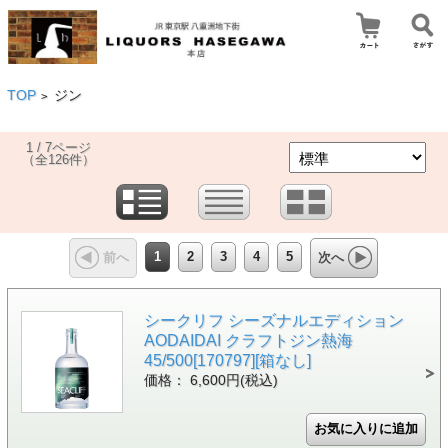
TOP
ジン
>
1 / 7ページ
（全126件）
1
2
3
4
5
前へ
次へ
シークリフ シーズナルエディション
AODAIDAI クラフトジン熱海
45/500[170797][箱なし]
価格： 6,600円(税込)