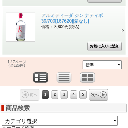
アルミティーダ ジン ナティボ
39/700[167620][箱なし]
価格： 8,800円(税込)
1 / 7ページ
（全126件）
1
2
3
4
5
前へ
次へ
商品検索
キーワード検索