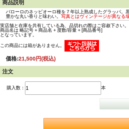
商品説明
バローロのネッビオーロ種を７年以上熟成したグラッパ。
豊かな丸い香りと味わい。
写真とはヴィンテージが異なる
実店舗と在庫を共有している為、品切れの際はご容赦下さい。
商品名は 略記号 + 商品名 + 度数/容量 + [商品番号]
となっています。
この商品には箱がありません。
価格:
21,500円
(税込)
注文
購入数：
本