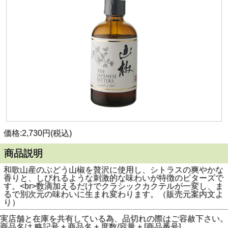
価格:2,730円(税込)
商品説明
和歌山産のぶどう山椒を贅沢に使用し、シトラスの爽やかな
香りと、しびれるような刺激的な味わいが特徴のビターズで
す。<br>数滴加えるだけでクラシックカクテルが一変し、ま
るで別次元の味わいに生まれ変わります。（販売元案内文よ
り）
実店舗と在庫を共有している為、品切れの際はご容赦下さい。
商品名は 略記号 + 商品名 + 度数/容量 + [商品番号]