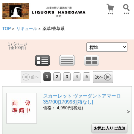
TOP
リキュール
薬草/香草系
>
>
1 / 5ページ
（全100件）
1
2
3
4
5
前へ
次へ
スカーレット ヴァーダントアマーロ
35/700[170993][箱なし]
価格： 4,950円(税込)