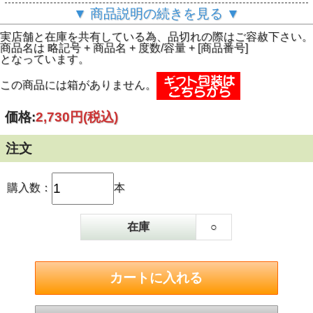
ーのイラストと書体が筆のみで描かれています。風情のある
▼ 商品説明の続きを見る ▼
デザインですし持ち運びにも便利ですので、海外の方へのお
土産などにも最適です。使い方は材料に1から2ダッシュを入
実店舗と在庫を共有している為、品切れの際はご容赦下さい。
れて、混ぜた後にさらに1ダッシュをフロートするのがお薦
商品名は 略記号 + 商品名 + 度数/容量 + [商品番号]
めです。最後まで香りの余韻が残り様々なカクテルにアクセ
となっています。
ントを加えます。有名シェフから料理にも使用したいという
声も届いています。最近人気のジントニックやハイボール、
この商品には箱がありません。
もちろん日本酒、焼酎、梅酒などにも是非お試し下さい。さ
らに日本的なカクテルに仕上がります。製造場は東京近郊の
千葉県にある民家を改築し、製造からボトリングまでひとつ
価格:
2,730円
(税込)
ひとつ手作りされています。製造者は当社の定番商品である
ボビーズジンのアジアブランドアンバサダーでもあるJCC
AGENT代表の山崎勇貴氏で、彼が5年間の構想の末、自らの
注文
手で製造する事が遂に実現しました。今回発売したのは柚
子、紫蘇、そして旨味の全部で3種類。今後新しいフレーバ
ーや季節限定のフレーバーのリリースも予定しています。昨
購入数：
本
今の世界的なジャパニーズフレーバーブームの中、多くの人
達に喜んでもらえるのに一役かってくれることは間違いあり
ません。是非この機会に日本初のカクテルビターズ”The
Japanese Bitters“を是非お試し下さい。（輸入元案内文よ
在庫
○
り）