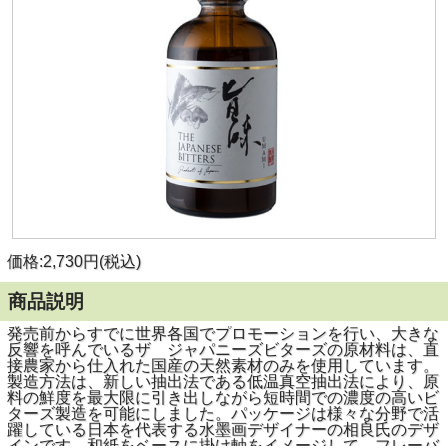
価格:2,730円(税込)
商品説明
発売前からすでに世界各国でプロモーションを行い、大きな
反響を呼んでいるザ ジャパニーズビターズの原材料は、直
接農家から仕入れた国産の天然素材のみを使用しています。
製造方法は、新しい抽出法である低温真空抽出法により、原
料の鮮度を最大限に引き出しながら短時間での濃度の高いビ
ターズ製造を可能にしました。パッケージは様々な分野で活
躍している日本を代表する水墨画デザイナーの相良氏のデザ
インです。和紙をベースに掛け軸をイメージして、フレーバ