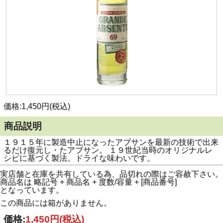
価格:1,450円(税込)
商品説明
１９１５年に製造中止になったアブサンを最新の技術で出来
るだけ復元し・たアブサン。 １９世紀当時のオリジナルレ
シピに基づく製法。ドライな味わいです。
実店舗と在庫を共有している為、品切れの際はご容赦下さい。
商品名は 略記号 + 商品名 + 度数/容量 + [商品番号]
となっています。
この商品には箱がありません。
価格:
1,450円
(税込)