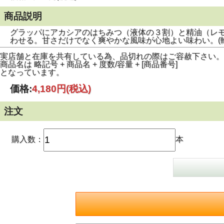
商品説明
グラッパにアカシアのはちみつ（液体の３割）と精油（レ
わせる。甘さだけでなく爽やかな風味が心地よい味わい。(
実店舗と在庫を共有している為、品切れの際はご容赦下さい。
商品名は 略記号 + 商品名 + 度数/容量 + [商品番号]
となっています。
価格:
4,180円
(税込)
注文
購入数：
本