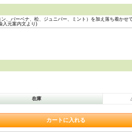
モン、バーベナ、松、ジュニパー、ミント）を加え落ち着かせ
輸入元案内文より)
在庫