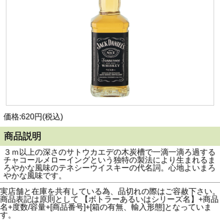
価格:620円(税込)
商品説明
３ｍ以上の深さのサトウカエデの木炭槽で一滴一滴ろ過する
チャコールメローイングという独特の製法により生まれるま
ろやかな風味のテネシーウイスキーの代名詞。心地よいまろ
やかな風味です。
実店舗と在庫を共有している為、品切れの際はご容赦下さい。
商品表記は原則として 【ボトラーあるいはシリーズ名】+商品
名+度数/容量+[商品番号]+[箱の有無、輸入形態]となっていま
す。