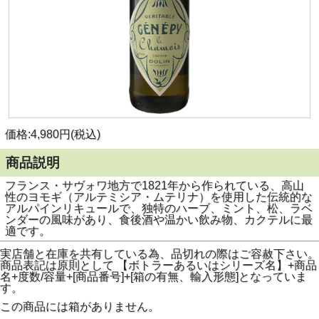
価格:4,980円(税込)
商品説明
フランス・サヴォワ地方で1821年から作られている、高山
性のヨモギ（アルテミシア・ムテリナ）を使用した伝統的な
アルパインリキュールで、独特のハーブ、ミント、松、ラベ
ンダーの風味があり、食後酒や温かい飲み物、カクテルに最
適です。
実店舗と在庫を共有している為、品切れの際はご容赦下さい。
商品表記は原則として 【ボトラーあるいはシリーズ名】+商品
名+度数/容量+[商品番号]+[箱の有無、輸入形態]となっていま
す。
この商品には箱がありません。