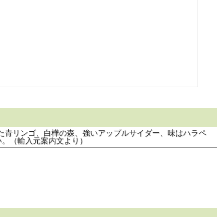
香っとした青リンゴ、白樺の森、強いアップルサイダー、味はハラペ
い。（輸入元案内文より）